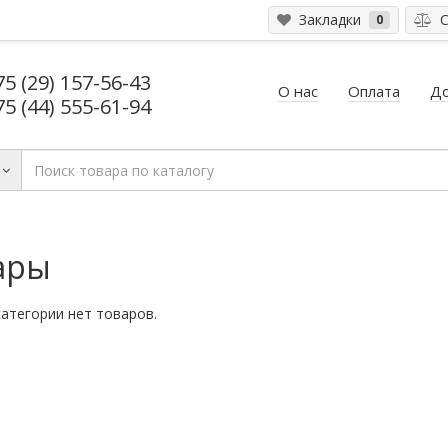
Закладки
С
0
75 (29) 157-56-43
О нас
Оплата
До
75 (44) 555-61-94
ары
категории нет товаров.