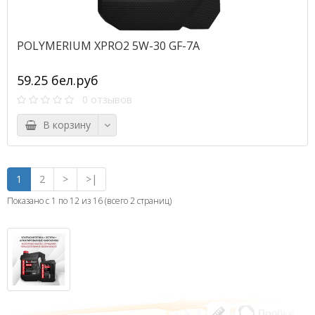
POLYMERIUM XPRO2 5W-30 GF-7A
59.25 бел.руб
0 отзывов
В корзину
1
2
>
>|
Показано с 1 по 12 из 16 (всего 2 страниц)