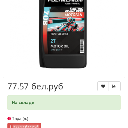
77.57 бел.руб
На складе
Тара (л.)
1
=77.57 бел.руб