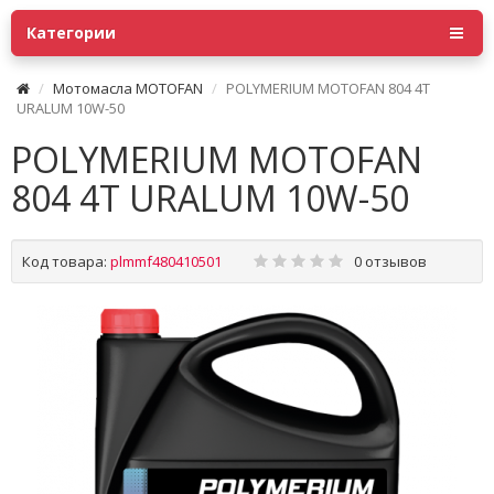
Категории
Мотомасла MOTOFAN
POLYMERIUM MOTOFAN 804 4T
URALUM 10W-50
POLYMERIUM MOTOFAN
804 4T URALUM 10W-50
Код товара:
plmmf480410501
0 отзывов