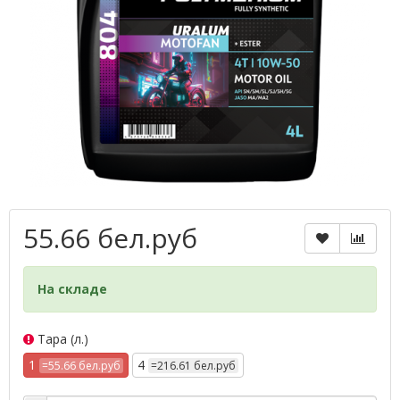
55.66 бел.руб
На складе
Тара (л.)
1
4
=55.66 бел.руб
=216.61 бел.руб