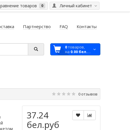
равнение товаров
Личный кабинет
0
ставка
Партнерство
FAQ
Контакты
0
товаров,
на
0.00 бел.руб
0 отзывов
37.24
е
бел.руб
ей
акетом