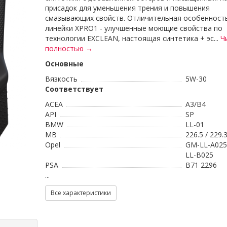
присадок для уменьшения трения и повышения
смазывающих свойств. Отличительная особенност
линейки XPRO1 - улучшенные моющие свойства по
технологии EXCLEAN, настоящая синтетика + эс...
Ч
полностью →
Основные
Вязкость
5W-30
Соответствует
ACEA
A3/B4
API
SP
BMW
LL-01
MB
226.5 / 229.3
Opel
GM-LL-A025
LL-B025
PSA
B71 2296
...
Все характеристики