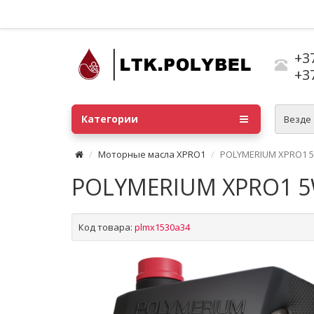
+3
+3
Категории
Везде
Моторные масла XPRO1
POLYMERIUM XPRO1 5
POLYMERIUM XPRO1 5
Код товара:
plmx1530a34