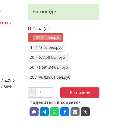
ь
На складе
итать
Тара (л.)
1
=37.24 бел.руб
4
=143.62 бел.руб
20
=677.58 бел.руб
50
=1 691.34 бел.руб
208
=6 829.01 бел.руб
 / 229.5
 / GM-
+
В корзину
−
Поделиться в соцсетях