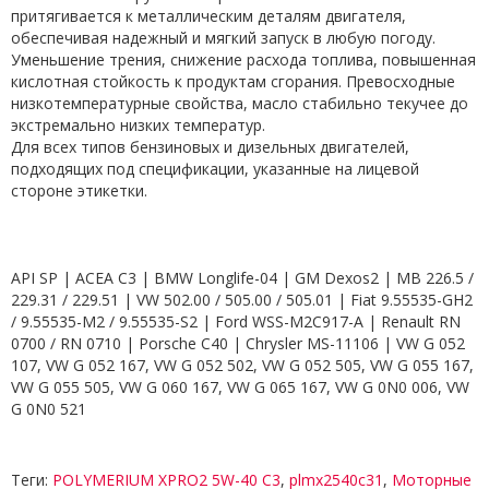
притягивается к металлическим деталям двигателя,
обеспечивая надежный и мягкий запуск в любую погоду.
Уменьшение трения, снижение расхода топлива, повышенная
кислотная стойкость к продуктам сгорания. Превосходные
низкотемпературные свойства, масло стабильно текучее до
экстремально низких температур.
Для всех типов бензиновых и дизельных двигателей,
подходящих под спецификации, указанные на лицевой
стороне этикетки.
API SP | ACEA C3 | BMW Longlife-04 | GM Dexos2 | MB 226.5 /
229.31 / 229.51 | VW 502.00 / 505.00 / 505.01 | Fiat 9.55535-GH2
/ 9.55535-M2 / 9.55535-S2 | Ford WSS-M2C917-A | Renault RN
0700 / RN 0710 | Porsche С40 | Chrysler MS-11106 | VW G 052
107, VW G 052 167, VW G 052 502, VW G 052 505, VW G 055 167,
VW G 055 505, VW G 060 167, VW G 065 167, VW G 0N0 006, VW
G 0N0 521
Теги:
POLYMERIUM XPRO2 5W-40 C3
,
plmx2540c31
,
Моторные