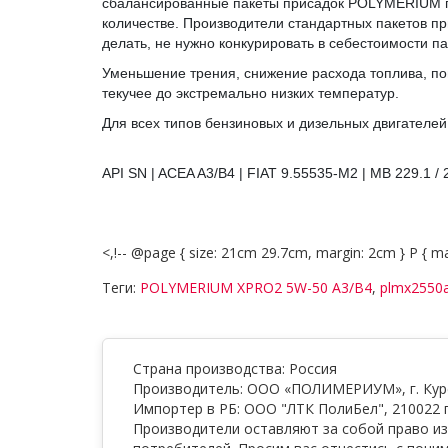
сбалансированные пакеты присадок POLYMERIUM по
количестве. Производители стандартных пакетов пр
делать, не нужно конкурировать в себестоимости п
Уменьшение трения, снижение расхода топлива, по
текучее до экстремально низких температур.
Для всех типов бензиновых и дизельных двигателей
API SN | ACEA A3/B4 | FIAT 9.55535-M2 | MB 229.1 / 
<,!-- @page { size: 21cm 29.7cm, margin: 2cm } P { m
Теги:
POLYMERIUM XPRO2 5W-50 A3/B4
,
plmx2550
Страна производства: Россия
Производитель: ООО «ПОЛИМЕРИУМ», г. Курск
Импортер в РБ: ООО "ЛТК ПолиБел", 210022 г
Производители оставляют за собой право из