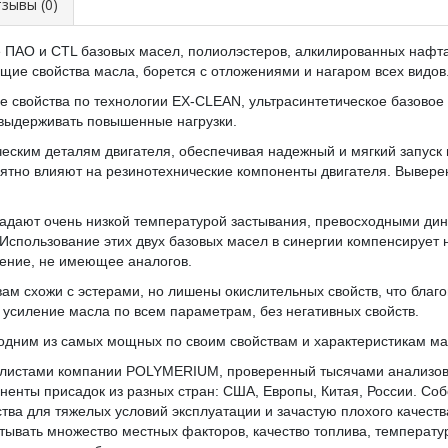
ывы (0)
е ПАО и CTL базовых масел, полиолэстеров, алкилированных наф
ие свойства масла, борется с отложениями и нагаром всех видов
свойства по технологии EX-CLEAN, ультрасинтетическое базовое
 выдерживать повышенные нагрузки.
ческим деталям двигателя, обеспечивая надежный и мягкий запуск
ятно влияют на резинотехнические компоненты двигателя. Вывере
ладают очень низкой температурой застывания, превосходными ди
. Использование этих двух базовых масел в синергии компенсирует 
шение, не имеющее аналогов.
м схожи с эстерами, но лишены окислительных свойств, что благо
усиление масла по всем параметрам, без негативных свойств.
дним из самых мощных по своим свойствам и характеристикам ма
алистами компании POLYMERIUM, проверенный тысячами анализов
енты присадок из разных стран: США, Европы, Китая, России. Соб
ва для тяжелых условий эксплуатации и зачастую плохого качеств
итывать множество местных факторов, качество топлива, температ