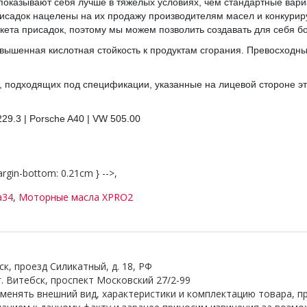
казывают себя лучше в тяжелых условиях, чем стандартные вариа
исадок нацелены на их продажу производителям масел и конкуриру
акета присадок, поэтому мы можем позволить создавать для себя 
вышенная кислотная стойкость к продуктам сгорания. Превосходны
, подходящих под спецификации, указанные на лицевой стороне эт
229.3 | Porsche A40 | VW 505.00
argin-bottom: 0.21cm } -->,
a34
,
Моторные масла XPRO2
, проезд Силикатный, д. 18, РФ
. Витебск, проспект Московский 27/2-99
менять внешний вид, характеристики и комплектацию товара, п