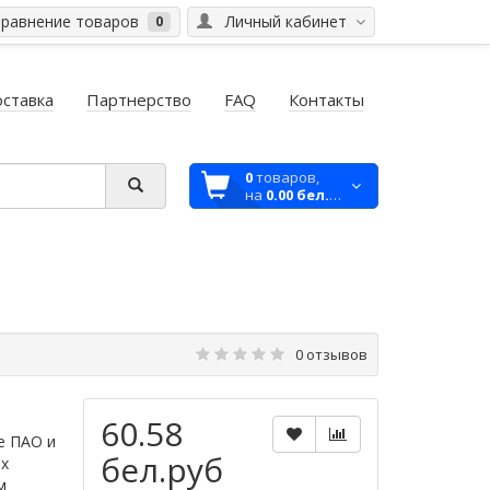
равнение товаров
Личный кабинет
0
ставка
Партнерство
FAQ
Контакты
0
товаров,
на
0.00 бел.руб
0 отзывов
60.58
е ПАО и
бел.руб
ых
м