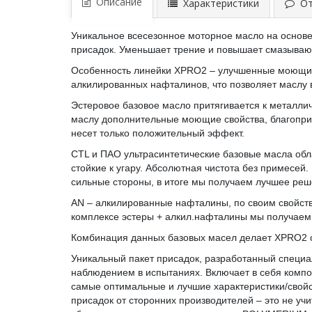
Описание
Характеристики
Отз
Уникальное всесезонное моторное масло на основ
присадок. Уменьшает трение и повышает смазывающ
Особенность линейки XPRO2 – улучшенные моющие 
алкилированных нафталинов, что позволяет маслу
Эстеровое базовое масло притягивается к металли
маслу дополнительные моющие свойства, благопри
несет только положительный эффект.
CTL и ПАО ультрасинтетические базовые масла об
стойкие к угару. Абсолютная чистота без примесей
сильные стороны, в итоге мы получаем лучшее ре
AN – алкилированные нафталины, по своим свойства
комплексе эстеры + алкил.нафталины мы получаем 
Комбинация данных базовых масел делает XPRO2 о
Уникальный пакет присадок, разработанный специ
наблюдением в испытаниях. Включает в себя компон
самые оптимальные и лучшие характеристики/свойст
присадок от сторонних производителей – это не уч