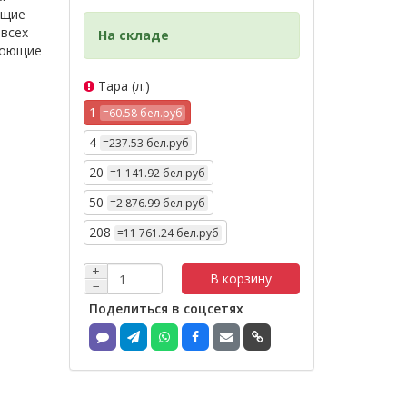
ющие
 всех
На складе
моющие
Тара (л.)
1
=60.58 бел.руб
4
=237.53 бел.руб
20
=1 141.92 бел.руб
50
=2 876.99 бел.руб
3
208
=11 761.24 бел.руб
+
В корзину
−
Поделиться в соцсетях