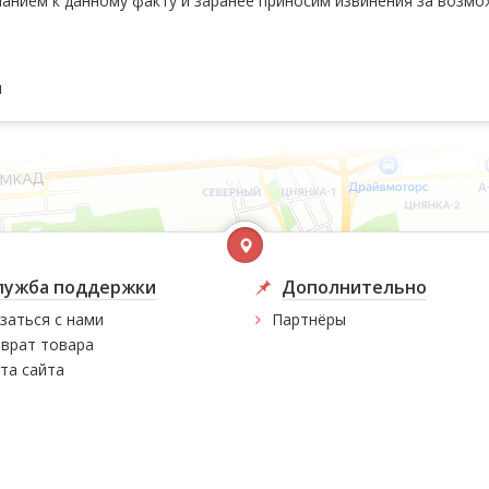
манием к данному факту и заранее приносим извинения за возм
и
лужба поддержки
Дополнительно
заться с нами
Партнёры
врат товара
та сайта