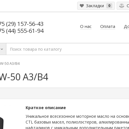
Закладки
С
0
75 (29) 157-56-43
О нас
Оплата
До
75 (44) 555-61-94
W-50 A3/B4
W-50 A3/B4
Краткое описание
Уникальное всесезонное моторное масло на основ
CTL базовых масел, полиолэстеров, алкилированн
нафталинов с уникальным дополнительным пакето